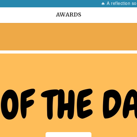
🔥 A reflection so 
AWARDS